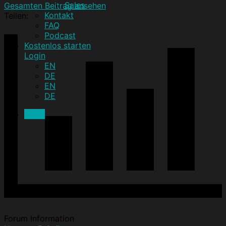
Sales
Gesamten Beitrag ansehen
Kontakt
Teilen:
FAQ
Podcast
Kostenlos starten
Login
EN
DE
EN
DE
Menü
Forum Information