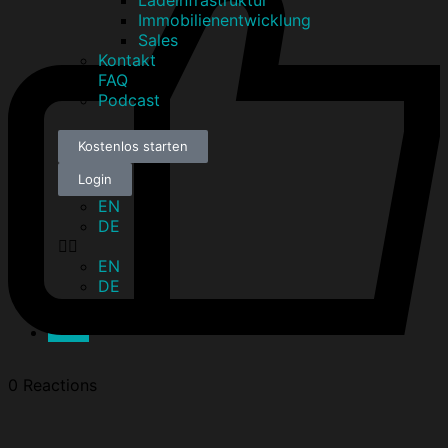
Ladeinfrastruktur
Immobilienentwicklung
Sales
Kontakt
FAQ
Podcast
Kostenlos starten
Login
EN
DE
EN
DE
Menü
0
Reactions