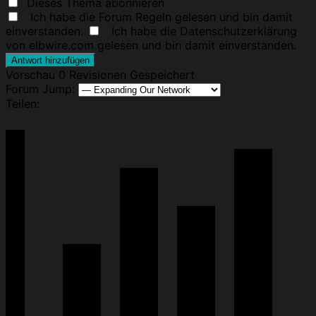
Dieses Thema abonnieren
Ich habe die
Forum Regeln
gelesen und bin damit
einverstanden.
Ich habe die Datenschutzerklärung
von elbwire.com gelesen und bin damit einverstanden.
Vorschau
0
Revisionen
Gespeichert
Forum Jump:
Teilen: