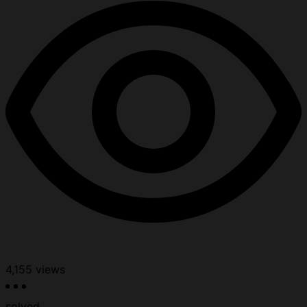
4,155
views
solved