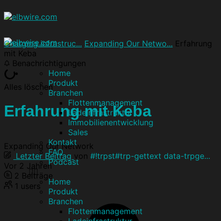
Charging infrastruc...
Expanding Our Netwo...
Erfahrung
mit Keba
Benachrichtigungen
Home
Produkt
Alles löschen
Branchen
Flottenmanagement
Erfahrung mit Keba
Ladeinfrastruktur
Immobilienentwicklung
Sales
Kontakt
Expanding Our Network
FAQ
Letzter Beitrag
von
#!trpst#trp-gettext data-trpge...
Podcast
Vor 2 Jahren
2
Beiträge
Home
1
users
Produkt
Branchen
Flottenmanagement