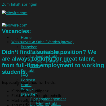
Zum Inhalt springen
Vacancies:
Home
Werkstudent:in Sales / Vertrieb (m/w/d)
Produkt
Branchen
Didn’t find a suitable position? We
Flottenmanagement
Ladeinfrastruktur
are always looking for great talent,
Immobilienentwicklung
from full-time employment to working
Sales
Kontakt
students.
FAQ
Podcast
Especially searched for fields:
Home
Produkt
Künstliche Intelligenz
Branchen
Elektro- und Energietechnik
Flottenmanagement
Marketing & Sales
Ladeinfrastruktur
and many, many more