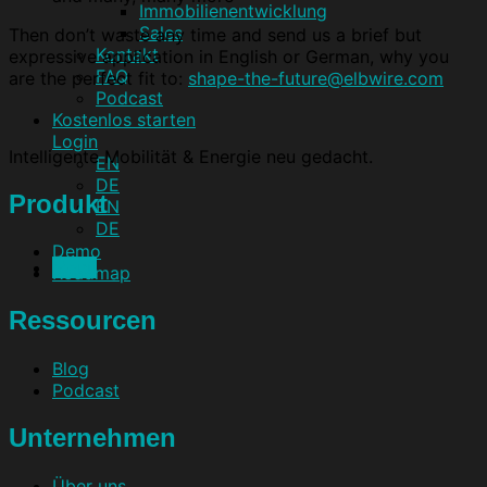
Immobilienentwicklung
Sales
Then don’t waste any time and send us a brief but
Kontakt
expressive application in English or German, why you
FAQ
are the perfect fit to:
shape-the-future@elbwire.com
Podcast
Kostenlos starten
Login
Intelligente Mobilität & Energie neu gedacht.
EN
DE
Produkt
EN
DE
Demo
Menü
Roadmap
Ressourcen
Blog
Podcast
Unternehmen
Über uns