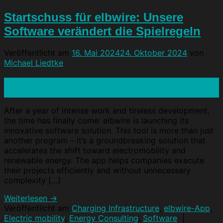
Startschuss für elbwire: Unsere
Software verändert die Spielregeln
Veröffentlicht am
16. Mai 2024
24. Oktober 2024
von
Michael Liedtke
16
Mai
After a year of intense work and tireless development,
the time has finally come: elbwire is launching its
innovative software solution. This tool is more than just
another program – it’s a groundbreaking solution that
accelerates the shift toward electromobility and
renewable energy. The app helps companies execute
their projects efficiently and without unnecessary
complexity […]
Weiterlesen
→
Veröffentlicht am
Charging Infrastructure
,
elbwire-App
,
Electric mobility
,
Energy Consulting
,
Software
|