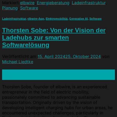
Markiert
elbwire
,
Energieberatung
,
Ladeinfrastruktur
,
Planung
,
Software
Ladeinfrastruktur
,
elbwire-App
,
Elektromobilität
,
Generative AI
,
Software
Thorsten Sobe: Von der Vision der
Ladehubs zur smarten
Softwarelösung
Veröffentlicht am
15. April 2024
25. Oktober 2024
von
Michael Liedtke
15
Apr.
Thorsten Sobe, founder of elbwire, is an experienced
entrepreneur in the field of electric mobility,
passionately committed to advancing sustainable
transportation. Originally driven by the vision of
developing intelligent charging hubs for urban areas, he
encountered unexpected challenges, particularly in