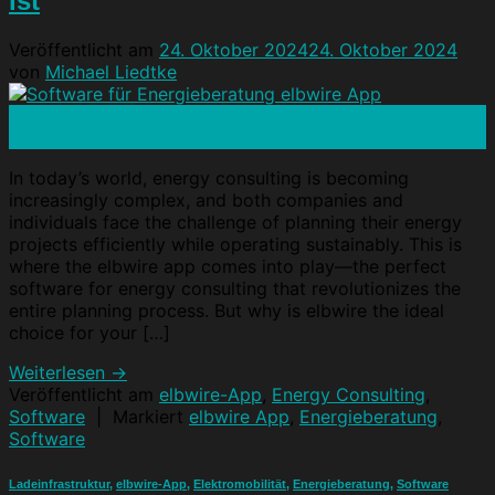
ist
Veröffentlicht am
24. Oktober 2024
24. Oktober 2024
von
Michael Liedtke
24
Okt.
In today’s world, energy consulting is becoming
increasingly complex, and both companies and
individuals face the challenge of planning their energy
projects efficiently while operating sustainably. This is
where the elbwire app comes into play—the perfect
software for energy consulting that revolutionizes the
entire planning process. But why is elbwire the ideal
choice for your […]
Weiterlesen
→
Veröffentlicht am
elbwire-App
,
Energy Consulting
,
Software
|
Markiert
elbwire App
,
Energieberatung
,
Software
Ladeinfrastruktur
,
elbwire-App
,
Elektromobilität
,
Energieberatung
,
Software