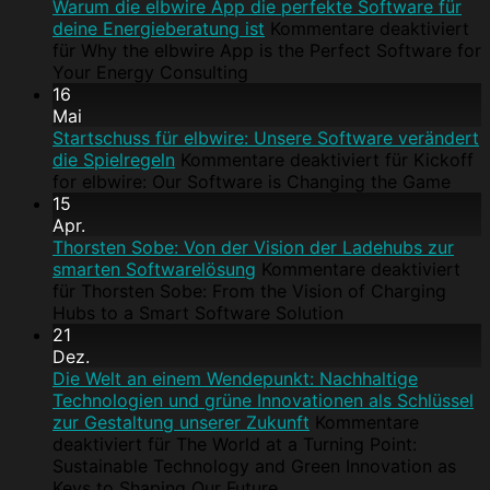
Warum die elbwire App die perfekte Software für
deine Energieberatung ist
Kommentare deaktiviert
für Why the elbwire App is the Perfect Software for
Your Energy Consulting
16
Mai
Startschuss für elbwire: Unsere Software verändert
die Spielregeln
Kommentare deaktiviert
für Kickoff
for elbwire: Our Software is Changing the Game
15
Apr.
Thorsten Sobe: Von der Vision der Ladehubs zur
smarten Softwarelösung
Kommentare deaktiviert
für Thorsten Sobe: From the Vision of Charging
Hubs to a Smart Software Solution
21
Dez.
Die Welt an einem Wendepunkt: Nachhaltige
Technologien und grüne Innovationen als Schlüssel
zur Gestaltung unserer Zukunft
Kommentare
deaktiviert
für The World at a Turning Point:
Sustainable Technology and Green Innovation as
Keys to Shaping Our Future