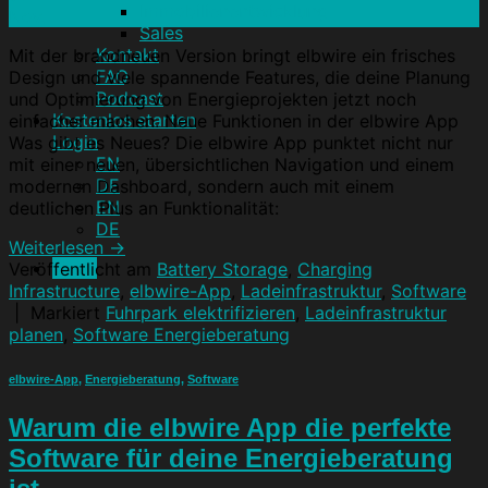
Immobilienentwicklung
Nov.
Sales
Kontakt
Mit der brandneuen Version bringt elbwire ein frisches
FAQ
Design und viele spannende Features, die deine Planung
Podcast
und Optimierung von Energieprojekten jetzt noch
Kostenlos starten
einfacher machen. Neue Funktionen in der elbwire App
Login
Was gibt es Neues? Die elbwire App punktet nicht nur
EN
mit einer neuen, übersichtlichen Navigation und einem
DE
modernen Dashboard, sondern auch mit einem
EN
deutlichen Plus an Funktionalität:
DE
Weiterlesen
→
Menü
Veröffentlicht am
Battery Storage
,
Charging
Infrastructure
,
elbwire-App
,
Ladeinfrastruktur
,
Software
|
Markiert
Fuhrpark elektrifizieren
,
Ladeinfrastruktur
planen
,
Software Energieberatung
elbwire-App
,
Energieberatung
,
Software
Warum die elbwire App die perfekte
Software für deine Energieberatung