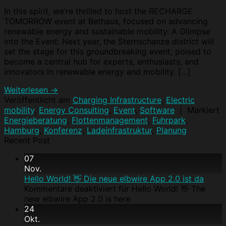
In this spirit, we’re thrilled to host the RECHARGE
TOMORROW event at Bethaus, focused on advancing
renewable energy and sustainable mobility. A Glimpse
into the Event: Next year, the Sternschanze district will
set the stage for this groundbreaking event, poised to
become a central hub for experts, enthusiasts, and
innovators in renewable energy and mobility. […]
Weiterlesen
→
Veröffentlicht am
Charging Infrastructure
,
Electric
mobility
,
Energy Consulting
,
Event
,
Software
|
Markiert
Energieberatung
,
Flottenmanagement
,
Fuhrpark
,
Hamburg
,
Konferenz
,
Ladeinfrastruktur
,
Planung
Recent Post
07
Nov.
Hello World! 👋 Die neue elbwire App 2.0 ist da
Kommentare deaktiviert
für Hello World! 👋 The
new elbwire App 2.0 is here
24
Okt.