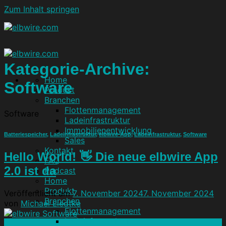
Zum Inhalt springen
Kategorie-Archive:
Home
Software
Produkt
Branchen
Flottenmanagement
Software
Ladeinfrastruktur
Immobilienentwicklung
Batteriespeicher
,
Ladeinfrastruktur
,
elbwire-App
,
Ladeinfrastruktur
,
Software
Sales
Kontakt
Hello World! 👋 Die neue elbwire App
FAQ
2.0 ist da
Podcast
Home
Produkt
Veröffentlicht am
7. November 2024
7. November 2024
Branchen
von
Michael Liedtke
Flottenmanagement
Ladeinfrastruktur
07