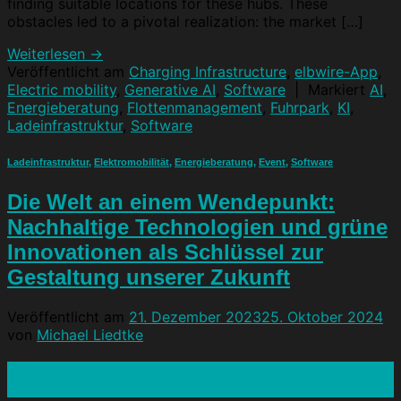
finding suitable locations for these hubs. These
obstacles led to a pivotal realization: the market […]
Weiterlesen
→
Veröffentlicht am
Charging Infrastructure
,
elbwire-App
,
Electric mobility
,
Generative AI
,
Software
|
Markiert
AI
,
Energieberatung
,
Flottenmanagement
,
Fuhrpark
,
KI
,
Ladeinfrastruktur
,
Software
Ladeinfrastruktur
,
Elektromobilität
,
Energieberatung
,
Event
,
Software
Die Welt an einem Wendepunkt:
Nachhaltige Technologien und grüne
Innovationen als Schlüssel zur
Gestaltung unserer Zukunft
Veröffentlicht am
21. Dezember 2023
25. Oktober 2024
von
Michael Liedtke
21
Dez.