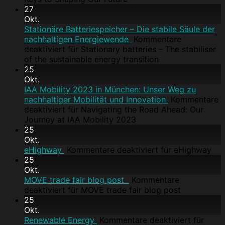
27
Okt.
Stationäre Batteriespeicher – Die stabile Säule der
nachhaltigen Energiewende
Kommentare
deaktiviert
für Stationary batteries – The stabiliser
of the sustainable energy transition
25
Okt.
IAA Mobility 2023 in München: Unser Weg zu
nachhaltiger Mobilität und Innovation
Kommentare
deaktiviert
für Navigating the Road Ahead: Our
Journey at IAA Mobility 2023
25
Okt.
eHighway
Kommentare deaktiviert
für eHighway
25
Okt.
MOVE trade fair blog post
Kommentare
deaktiviert
für MOVE trade fair blog post
25
Okt.
Renewable Energy
Kommentare deaktiviert
für